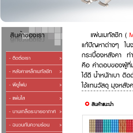
แผ่นเมทัลชีท (
M
แก้ปัญหาต่างๆ ใน
กระเบื้องหลังคา ทำ
- ติดต่อเรา
คือ คำตอบของผู้ที่
- หลังคาเหล็กเมทัลชีท
ได้ดี น้ำหนักเบา ติ
ใช้แทนวัสดุ มุงหลัง
- พียูโฟม
- แผ่นใส
สินค้าแนะนำ
- บานเกล็ดระบายอากาศ
- ฉนวนกันความร้อน