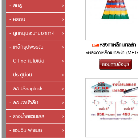
- สกรู
- ครอบ
- ลูกหมุนระบายอากาศ
หลังคาเหล็กเมทัลชีท
- เหล็กรูปพรรณ
vหลังคาเหล็กเมทัลชีท (MET
- C-line แปโมเนีย
SHEET) ข้อดีของหลังคา
Metal Sheet üมีควา...
- ประตูม้วน
- ลอนSnaplock
- ลอนผนังลึก
- รางน้ำสแตนเลส
- แซนวิช พาแนล