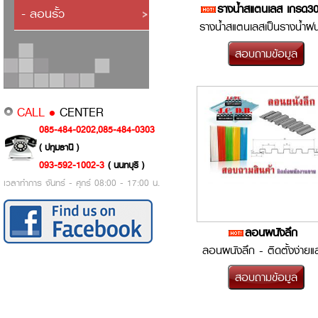
รางน้ำสแตนเลส เกรด3
- ลอนรั้ว
รางน้ำสแตนเลสเป็นรางน้ำฝนท
ได้รับความนิยม เนื่องจากเป
วัสดุไม่เกิดส...
CALL •
CENTER
085-484-0202,085-484-0303
( ปทุมธานี )
093-592-1002-3
( นนทบุรี )
เวลาทำการ จันทร์ - ศุกร์ 08:00 - 17:00 น.
ลอนผนังลึก
ลอนผนังลึก - ติดตั้งง่ายแ
รวดเร็ว รูปลอนสวยงาม -
เหมาะสำหรับติดตั้งเ...